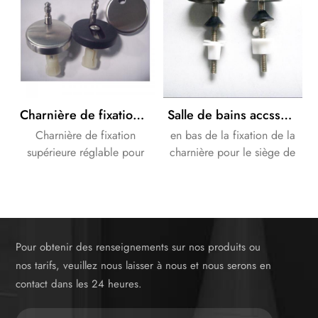
Charnière de fixation supérieure
Salle de bains accssory Réglable en Acier Inoxydable Charnière pour la couverture de siège de Toilette
Charnière de fixation
en bas de la fixation de la
supérieure réglable pour
charnière pour le siège de
couvercle de siège de
Toilette.
toilette avec capuchon en
PP ou en acier inoxydable.
Divers kits de fixation
disponibles pour répondre à
Pour obtenir des renseignements sur nos produits ou
vos besoins particuliers.
nos tarifs, veuillez nous laisser à nous et nous serons en
contact dans les 24 heures.