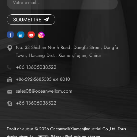
SOUMETTRE
No. 33 Shishan North Road, Dongfu Street, Dongfu
Town, Haicang Dist., Xiamen,Fujian, China
+86 13605038522
+86-592-5685085 ext.8010
sales08@oceanwellxm.com
+86 13605038522
Droit d\'auteur © 2026 Oceanwell(Xiamen)Industrial Co.,Ltd. Tous
droits réservés.
Réseau IPv6 pris en charge