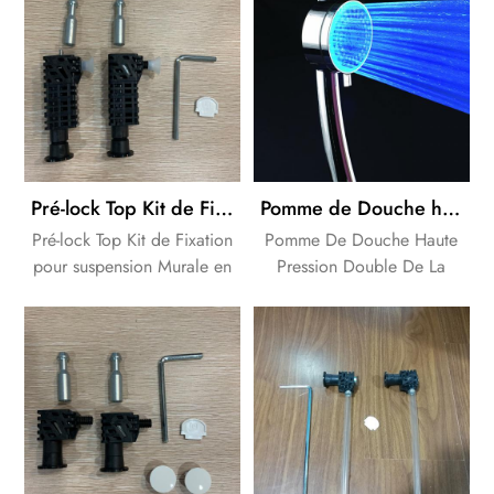
Pré-lock Top Kit de Fixation pour suspension Murale Pan
Pomme de Douche haute Pression Double de la Pression de suralimentation de la Conception à Faible Pression de l'Eau
Pré-lock Top Kit de Fixation
Pomme De Douche Haute
pour suspension Murale en
Pression Double De La
céramique.
Pression De Suralimentation
Du Design. La main de
Douche pour la salle de
bains des solutions. Marque
OEM est acceptable.