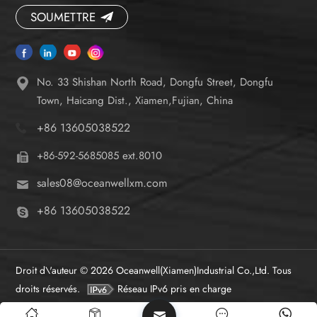
SOUMETTRE
No. 33 Shishan North Road, Dongfu Street, Dongfu
Town, Haicang Dist., Xiamen,Fujian, China
+86 13605038522
+86-592-5685085 ext.8010
sales08@oceanwellxm.com
+86 13605038522
Droit d\'auteur © 2026 Oceanwell(Xiamen)Industrial Co.,Ltd. Tous
droits réservés.
Réseau IPv6 pris en charge