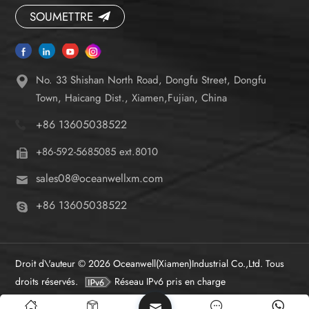
SOUMETTRE
No. 33 Shishan North Road, Dongfu Street, Dongfu
Town, Haicang Dist., Xiamen,Fujian, China
+86 13605038522
+86-592-5685085 ext.8010
sales08@oceanwellxm.com
+86 13605038522
Droit d\'auteur © 2026 Oceanwell(Xiamen)Industrial Co.,Ltd. Tous
droits réservés.
Réseau IPv6 pris en charge