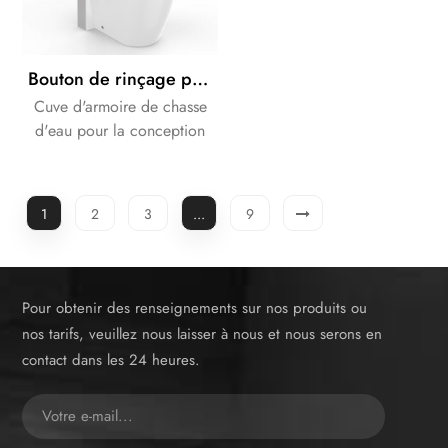
Bouton de rinçage pneumatique de Chrome de couleur blanche de citernes de Cabinet en verre
Cuve d'armoire de chasse
d'eau pour la conception
de salle de bain. La couleur
du verre est disponible pour
le blanc ou le noir.
1
2
3
...
9
Pour obtenir des renseignements sur nos produits ou
nos tarifs, veuillez nous laisser à nous et nous serons en
contact dans les 24 heures.