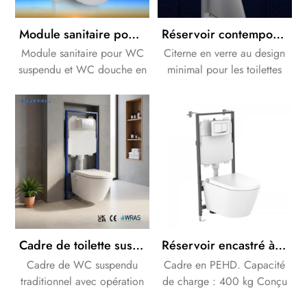
Module sanitaire pour WC suspendu ou au sol
Réservoir contemporain pour éléments WC au design soigné et ordonné
Module sanitaire pour WC
Citerne en verre au design
suspendu et WC douche en
minimal pour les toilettes
remplacement du réservoir
murales ou les toilettes
bas apparent
adossées au mur, offrant
esthétique et fonctionnalité.
Cadre de toilette suspendu mécanique à citerne dissimulée avec fournisseur de plaque de chasse
Réservoir encastré à double chasse pour WC suspendu
Cadre de WC suspendu
Cadre en PEHD. Capacité
traditionnel avec opération
de charge : 400 kg Conçu
frontale. L'épaisseur de la
pour les salles de bains