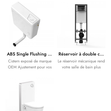
citerne est de 90 mm.
modernes, l'Oceanwell
E400 combine l'efficacité
d'un réservoir dissimulé
avec une fonctionnalité de
double chasse conviviale,
offrant une solution
performante et peu
encombrante pour les
toilettes suspendues.
ABS Single Flushing Exposed Cistern
Réservoir à double chasse d'eau dissimulé à cadre universel mince et mécanique
Cistern exposé de marque
Le réservoir mécanique rend
OEM Ajustement pour vos
votre salle de bain plus
toilettes et vos bidets.
intelligente et plus soignée.