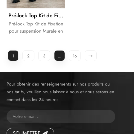
Pré-lock Top Kit de Fixation pour suspension Murale Pan
Pré-lock Top Kit de Fixation
pour suspension Murale en
céramique.
1
2
3
...
16
Pour obtenir des renseignements sur nos produits ou
nos tarifs, veuillez nous laisser à nous et nous serons en
contact dans les 24 heures.
SOUMETTRE