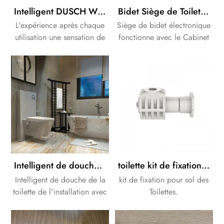
Intelligent DUSCH WC bidet douche siège de Toilette blanc bidet siège de toilette Design sans monture
Bidet Siège de Toilette avec de la couleur blanche de Cabinet de la citerne
L'expérience après chaque
Siège de bidet électronique
utilisation une sensation de
fonctionne avec le Cabinet
frais et agréable
de la citerne. nous pouvons
fraîcheur.Ce processus est
fournir une solution
également plus efficace et
complète pour votre salle
plus saine que de nettoyer
de bains Design.
avec du papier toilette.
Intelligent de douche de la toilette de l'installation avec Armoire blanche citerne
toilette kit de fixation pour sol des Toilettes
Intelligent de douche de la
kit de fixation pour sol des
toilette de l'installation avec
Toilettes.
Armoire blanche de la
citerne.Ce processus est