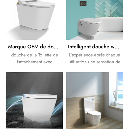
Marque OEM de douche Séparée attachement toilettes bidet électronique de la pièce jointe
Intelligent douche wc Bidet Siège de couleur blanc et noir style allemand
douche de la Toilette de
L'expérience après chaque
l'attachement avec
utilisation une sensation de
télécommande, laver,
frais et agréable
lumière de nuit de LED, et
fraîcheur.Ce processus est
le détartrage de fonction.
également plus efficace et
plus saine que de nettoyer
avec du papier toilette.