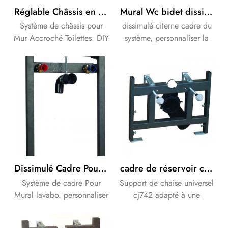
Réglable Châssis en Acier Inoxydable pour Mural Wc
Mural Wc bidet dissimulé citerne cadre pour la salle de bains
Système de châssis pour
dissimulé citerne cadre du
Mur Accroché Toilettes. DIY
système, personnaliser la
Design est disponible.
Conception est disponible.
Dissimulé Cadre Pour Mural lavabo
cadre de réservoir caché universel de soutien de chaise
Système de cadre Pour
Support de chaise universel
Mural lavabo. personnaliser
cj742 adapté à une
le Design est disponible.
casserole / bidet mural
standard pour connexion s-