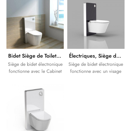
personnes Handicapées
complète pour votre salle
standup facilement !
de bains Design.
Bidet Siège de Toilette avec de la couleur blanche de Cabinet de la citerne
Électriques, Siège de Bidet avec noir Cabinet de toilettes citerne
Siège de bidet électronique
Siège de bidet électronique
fonctionne avec le Cabinet
fonctionne avec un visage
de la citerne. nous pouvons
noir du Cabinet de la
fournir une solution
citerne. nous pouvons
complète pour votre salle
fournir une solution
de bains Design.
complète pour votre salle
de bains Design.