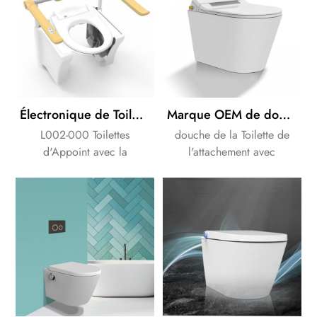
Électronique de Toilette siège d'Appoint pour Agedcare Handicapées des soins de santé
Marque OEM de douche Séparée attachement toilettes bidet électronique de la pièce jointe
L002-000 Toilettes
douche de la Toilette de
d'Appoint avec la
l'attachement avec
certification CE , Toilettes,
télécommande, laver,
ascenseur pour aider Âgées
lumière de nuit de LED, et
personnes Handicapées
le détartrage de fonction.
standup facilement !