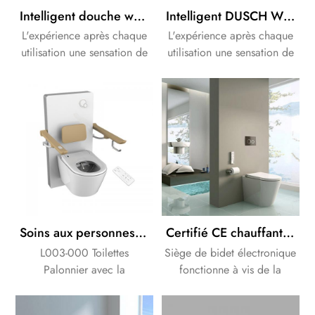
Intelligent douche wc Bidet Siège de couleur blanc et noir style allemand
Intelligent DUSCH WC bidet douche siège de Toilette blanc bidet siège de toilette Design sans monture
L'expérience après chaque
L'expérience après chaque
utilisation une sensation de
utilisation une sensation de
frais et agréable
frais et agréable
fraîcheur.Ce processus est
fraîcheur.Ce processus est
également plus efficace et
également plus efficace et
plus saine que de nettoyer
plus saine que de nettoyer
avec du papier toilette.
avec du papier toilette.
Soins aux personnes âgées Handicapées de matériel de Santé, Wc Électrique Palonnier
Certifié CE chauffants électriques, siège de toilette bidet salle de bains solutions à vis de la citerne
L003-000 Toilettes
Siège de bidet électronique
Palonnier avec la
fonctionne à vis de la
certification CE , Toilettes,
citerne. nous pouvons
ascenseur pour aider Âgées
fournir une solution