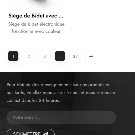
Siège de Bidet avec le blanc du Cabinet de chasse de la citerne
Siège de bidet électronique
fonctionne avec couleur
noir et blanc de rinçage du
Cabinet de la citerne. nous
pouvons fournir une solution
1
2
3
...
32
complète pour votre salle
de bains Design.
Pour obtenir des renseignements sur nos produits ou
nos tarifs, veuillez nous laisser à nous et nous serons en
contact dans les 24 heures.
SOUMETTRE