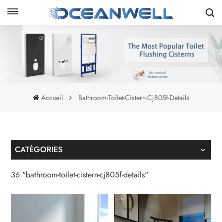
Accueil
Bathroom-Toilet-Cistern-Cj805f-Details
CATÉGORIES
36 "bathroom-toilet-cistern-cj805f-details"