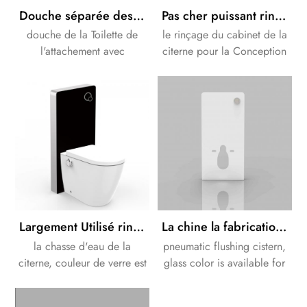
Douche séparée des toilettes de l'attachement de la solution avec le Cabinet de la citerne
Pas cher puissant rinçage salle de Bain couleur blanc toilettes citerne
douche de la Toilette de
le rinçage du cabinet de la
l'attachement avec
citerne pour la Conception
télécommande, lave , LED
de salle de bains. couleur
la lumière de nuit, et le
de verre est disponible en
détartrage de fonction.
blanc ou noir.
Largement Utilisé rinçage de couleur Noire en verre toilettes citerne
La chine la fabrication de la couleur blanche de verre citerne dans la salle de bain des toilettes pneumatique de rinçage
la chasse d'eau de la
pneumatic flushing cistern,
citerne, couleur de verre est
glass color is available for
disponible en blanc ou noir.
white or black.