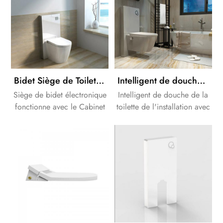
Bidet Siège de Toilette avec de la couleur blanche de Cabinet de la citerne
Intelligent de douche de la toilette de l'installation avec Armoire blanche citerne
Siège de bidet électronique
Intelligent de douche de la
fonctionne avec le Cabinet
toilette de l'installation avec
de la citerne. nous pouvons
Armoire blanche de la
fournir une solution
citerne.Ce processus est
complète pour votre salle
également plus efficace et
de bains Design.
plus saine que de nettoyer
avec du papier toilette.