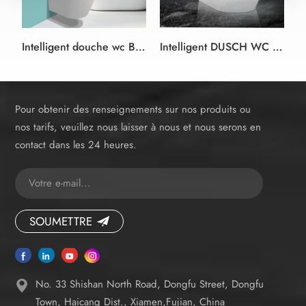
Intelligent douche wc Bidet Siège de couleur blanc et noir style allemand
Intelligent DUSCH WC bidet douche siège de Toilette blanc bidet siège de toilette Design sans monture
Pour obtenir des renseignements sur nos produits ou
nos tarifs, veuillez nous laisser à nous et nous serons en
contact dans les 24 heures.
SOUMETTRE
No. 33 Shishan North Road, Dongfu Street, Dongfu
Town, Haicang Dist., Xiamen,Fujian, China