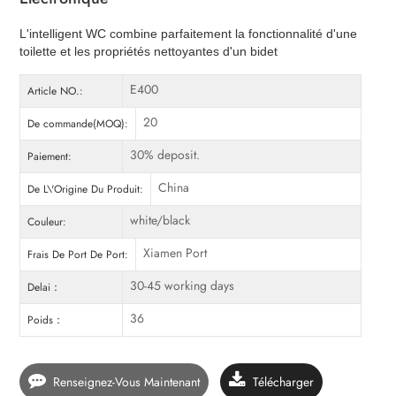
L'intelligent WC combine parfaitement la fonctionnalité d'une
toilette et les propriétés nettoyantes d'un bidet
E400
Article NO.:
20
De commande(MOQ):
30% deposit.
Paiement:
China
De L\'Origine Du Produit:
white/black
Couleur:
Xiamen Port
Frais De Port De Port:
30-45 working days
Delai：
36
Poids：
Renseignez-Vous Maintenant
Télécharger