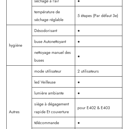
séchage à l'air
●
température de
5 étapes (Par défaut 3e)
séchage réglable
Désodorisant
●
buse Autonettoyant
●
hygiène
nettoyage manuel des
●
buses
mode utilisateur
2 utilisateurs
led Veilleuse
●
lumière ambiante
●
siège à dégagement
pour E402 & E403
Autres
rapide Et couverture
télécommande
●