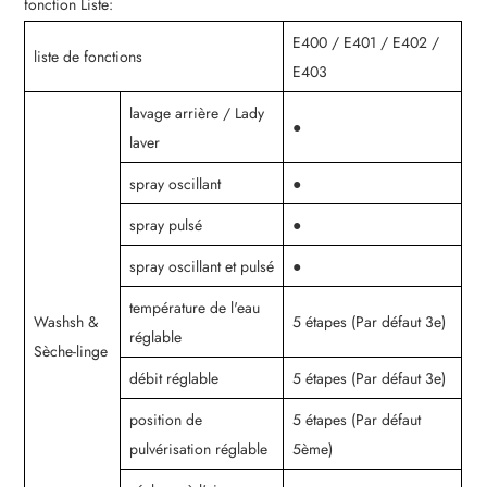
fonction Liste:
E400 / E401 / E402 /
liste de fonctions
E403
lavage arrière / Lady
●
laver
spray oscillant
●
spray pulsé
●
spray oscillant et pulsé
●
température de l'eau
Washsh &
5 étapes (Par défaut 3e)
réglable
Sèche-linge
débit réglable
5 étapes (Par défaut 3e)
position de
5 étapes (Par défaut
pulvérisation réglable
5ème)