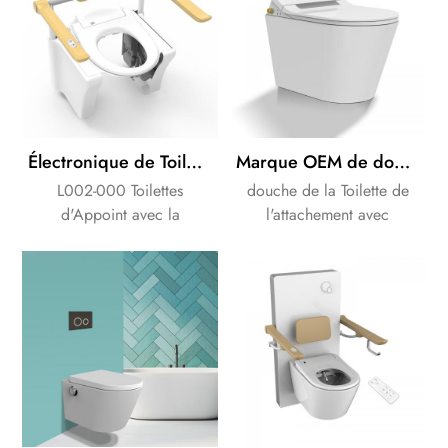
Électronique de Toilette siège d'Appoint pour Agedcare Handicapées des soins de santé
Marque OEM de douche Séparée attachement toilettes bidet électronique de la pièce jointe
L002-000 Toilettes
douche de la Toilette de
d'Appoint avec la
l'attachement avec
certification CE , Toilettes,
télécommande, laver,
ascenseur pour aider Âgées
lumière de nuit de LED, et
personnes Handicapées
le détartrage de fonction.
standup facilement !