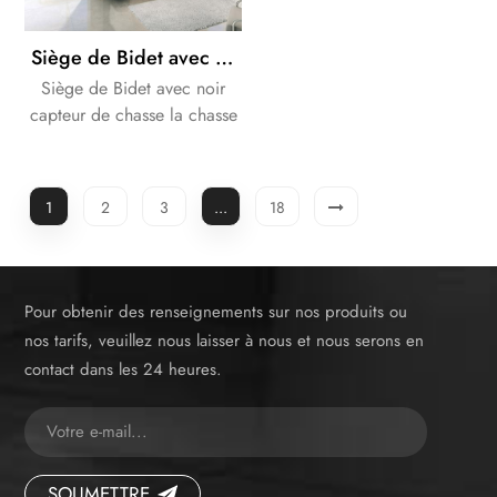
Siège de Bidet avec noir capteur de chasse citerne
Siège de Bidet avec noir
capteur de chasse la chasse
d'eau. nous pouvons fournir
une solution complète pour
votre salle de bains Design.
1
2
3
...
18
Pour obtenir des renseignements sur nos produits ou
nos tarifs, veuillez nous laisser à nous et nous serons en
contact dans les 24 heures.
SOUMETTRE