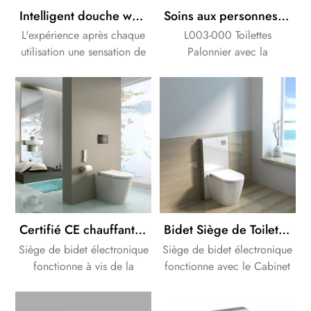
Intelligent douche wc Bidet Siège de couleur blanc et noir style allemand
Soins aux personnes âgées Handicapées de matériel de Santé, Wc Électrique Palonnier
L'expérience après chaque
L003-000 Toilettes
utilisation une sensation de
Palonnier avec la
frais et agréable
certification CE , Toilettes,
fraîcheur.Ce processus est
ascenseur pour aider Âgées
également plus efficace et
personnes Handicapées
plus saine que de nettoyer
standup facilement !
avec du papier toilette.
Certifié CE chauffants électriques, siège de toilette bidet salle de bains solutions à vis de la citerne
Bidet Siège de Toilette avec de la couleur blanche de Cabinet de la citerne
Siège de bidet électronique
Siège de bidet électronique
fonctionne à vis de la
fonctionne avec le Cabinet
citerne. nous pouvons
de la citerne. nous pouvons
fournir une solution
fournir une solution