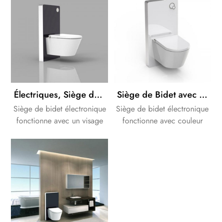
complète pour votre salle
complète pour votre salle
de bains Design.
de bains Design.
Électriques, Siège de Bidet avec noir Cabinet de toilettes citerne
Siège de Bidet avec le blanc du Cabinet de chasse de la citerne
Siège de bidet électronique
Siège de bidet électronique
fonctionne avec un visage
fonctionne avec couleur
noir du Cabinet de la
noir et blanc de rinçage du
citerne. nous pouvons
Cabinet de la citerne. nous
fournir une solution
pouvons fournir une solution
complète pour votre salle
complète pour votre salle
de bains Design.
de bains Design.