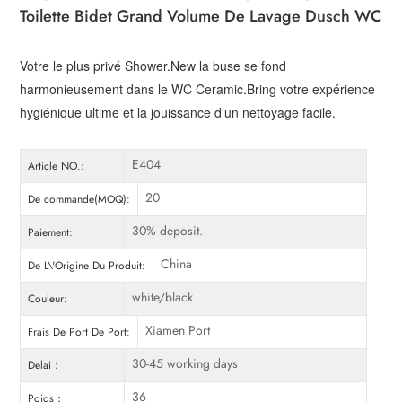
Toilette Bidet Grand Volume De Lavage Dusch WC
Votre le plus privé Shower.New la buse se fond
harmonieusement dans le WC Ceramic.Bring votre expérience
hygiénique ultime et la jouissance d'un nettoyage facile.
E404
Article NO.:
20
De commande(MOQ):
30% deposit.
Paiement:
China
De L\'Origine Du Produit:
white/black
Couleur:
Xiamen Port
Frais De Port De Port:
30-45 working days
Delai：
36
Poids：