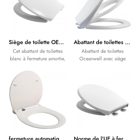
Siège de toilette OEM/ODM blanc à fermeture douce en Duroplast
Abattant de toilettes avec siège enfant intégré, en urée, avec mécanisme de fermeture amortie et facile à retirer.
Cet abattant de toilettes
Abattant de toilettes
blanc à fermeture amortie,
Oceanwell avec siège
compatible OEM/ODM, est
enfant intégré : conception
fabriqué en urée durable.
2 en 1 (tailles adulte/enfant)
Son design moderne et sa
pour toute la famille.
forme allongée offrent un
Fermeture amortie pour une
confort accru. Il est équipé
sécurité et un silence
d'une charnière en acier
optimaux. Siège enfant
inoxydable, d'un système de
magnétique amovible,
démontage rapide et d'un
patins antidérapants.
mécanisme de fermeture
Système de démontage
douce, garantissant un
rapide pour un nettoyage
fermeture automatique standard européen rond duroplast résistant aux rayures housse de siège de toilette
Norme de l'UE à fermeture Lente et Rapide Libération PP Siège de Toilette WC