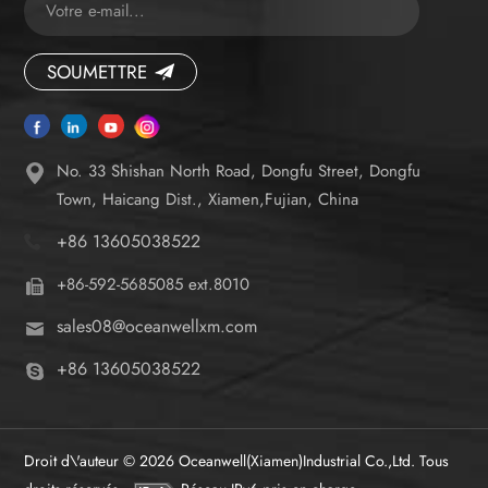
SOUMETTRE
No. 33 Shishan North Road, Dongfu Street, Dongfu
Town, Haicang Dist., Xiamen,Fujian, China
+86 13605038522
+86-592-5685085 ext.8010
sales08@oceanwellxm.com
+86 13605038522
Droit d\'auteur © 2026 Oceanwell(Xiamen)Industrial Co.,Ltd. Tous