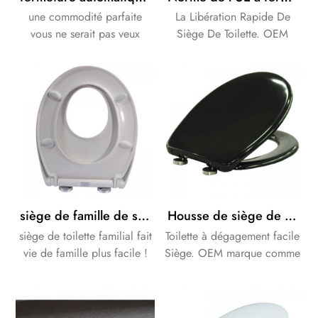
fonctionnement fluide et
facile. Favorise l’autonomie
une commodité parfaite
La Libération Rapide De
silencieux.
des enfants aux toilettes.
vous ne serait pas veux
Siège De Toilette. OEM
manquer!
Marque que votre besoins
des clients.
siège de famille de siège d'urée de siège de famille de salle de bains à fermeture douce à dégagement facile
Housse de siège de toilette à fermeture douce et à dégagement rapide de couleur noire pour salle de bain
siège de toilette familial fait
Toilette à dégagement facile
vie de famille plus facile !
Siège. OEM marque comme
votre clients besoins.