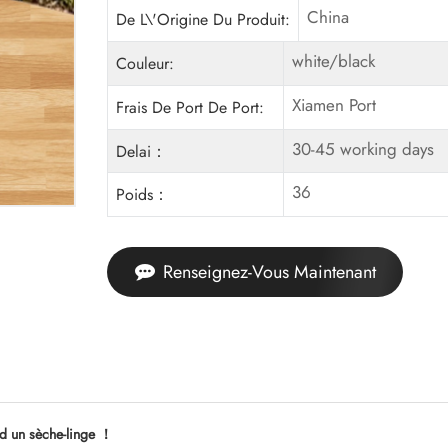
China
De L\'Origine Du Produit:
white/black
Couleur:
Xiamen Port
Frais De Port De Port:
30-45 working days
Delai：
36
Poids：
Renseignez-Vous Maintenant
nd un sèche-linge ！