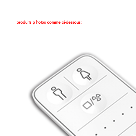
produits p
hotos comme ci-dessous: