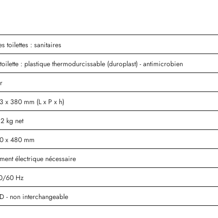
s toilettes : sanitaires
toilette : plastique thermodurcissable (duroplast) - antimicrobien
r
3 x 380 mm (L x P x h)
2 kg net
60 x 480 mm
ment électrique nécessaire
0/60 Hz
D - non interchangeable