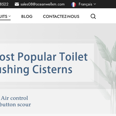
38522
sales08@oceanwellxm.com
Français
ITS
BLOG
CONTACTEZ-NOUS
English
Deutsch
русский
italiano
español
português
Nederlands
العربية