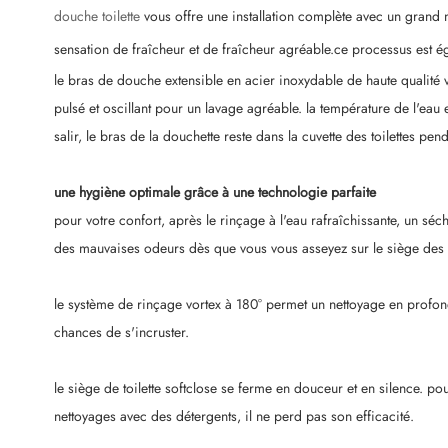
douche toilette
vous offre une installation complète avec un grand no
sensation de fraîcheur et de fraîcheur agréable.ce processus est ég
le bras de douche extensible en acier inoxydable de haute qualité 
pulsé et oscillant pour un lavage agréable. la température de l'eau e
salir, le bras de la douchette reste dans la cuvette des toilettes pendan
une hygiène optimale grâce à une technologie parfaite
pour votre confort, après le rinçage à l'eau rafraîchissante, un sé
des mauvaises odeurs dès que vous vous asseyez sur le siège des toi
le système de rinçage vortex à 180° permet un nettoyage en profondeu
chances de s'incruster.
le siège de toilette softclose se ferme en douceur et en silence. 
nettoyages avec des détergents, il ne perd pas son efficacité.