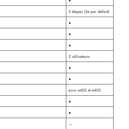
●
5 étapes (3e par défaut)
●
●
●
2 utilisateurs
●
●
pour e402 et e403
●
●
—