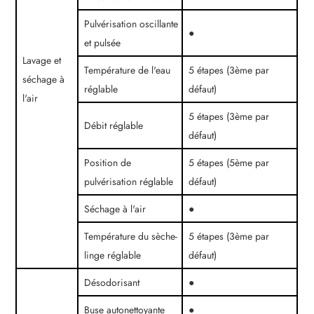
Pulvérisation oscillante
●
et pulsée
Lavage et
Température de l'eau
5 étapes (3ème par
séchage à
réglable
défaut)
l'air
5 étapes (3ème par
Débit réglable
défaut)
Position de
5 étapes (5ème par
pulvérisation réglable
défaut)
Séchage à l'air
●
Température du sèche-
5 étapes (3ème par
linge réglable
défaut)
Désodorisant
●
Buse autonettoyante
●