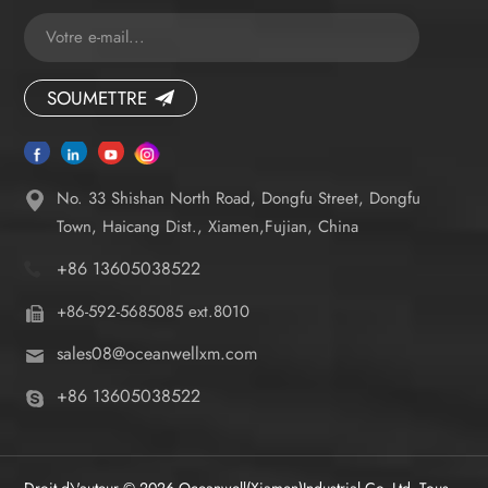
SOUMETTRE
No. 33 Shishan North Road, Dongfu Street, Dongfu
Town, Haicang Dist., Xiamen,Fujian, China
+86 13605038522
+86-592-5685085 ext.8010
sales08@oceanwellxm.com
+86 13605038522
Droit d\'auteur © 2026 Oceanwell(Xiamen)Industrial Co.,Ltd. Tous