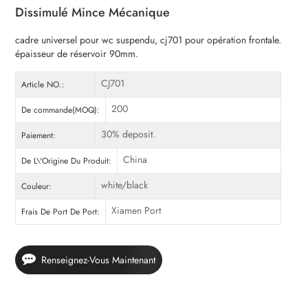
Dissimulé Mince Mécanique
cadre universel pour wc suspendu, cj701 pour opération frontale.
épaisseur de réservoir 90mm.
CJ701
Article NO.:
200
De commande(MOQ):
30% deposit.
Paiement:
China
De L\'Origine Du Produit:
white/black
Couleur:
Xiamen Port
Frais De Port De Port:
Renseignez-Vous Maintenant