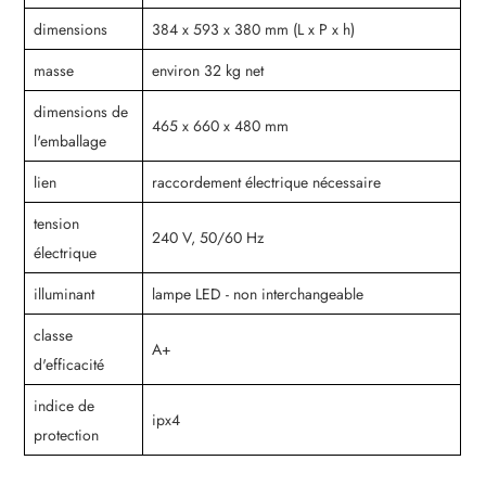
dimensions
384 x 593 x 380 mm (L x P x h)
masse
environ 32 kg net
dimensions de
465 x 660 x 480 mm
l'emballage
lien
raccordement électrique nécessaire
tension
240 V, 50/60 Hz
électrique
illuminant
lampe LED - non interchangeable
classe
A+
d'efficacité
indice de
ipx4
protection