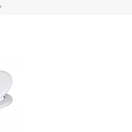
Türkçe
t
Polski