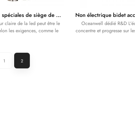
housses spéciales de siège de toilette avec lumière LED couleur différente lumière rouge lumière blanche bleu clair
ur claire de la led peut être le
Oceanwell dédié R&D L'é
elon les exigences, comme le
concentre et progresse sur le
cat rouge, blanc, blute.CE est
bidet depuis plus de 12 
disponible.
s'efforcent de fournir la p
qualité et le confort ultime à 
clients.
1
2