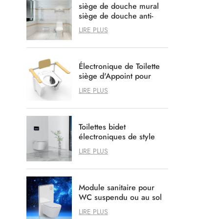
siège de douche mural
siège de douche anti-
rayures spa
LIRE PLUS
Électronique de Toilette
siège d'Appoint pour
Agedcare Handicapées
LIRE PLUS
des soins de santé
Toilettes bidet
électroniques de style
allemand avec système
LIRE PLUS
de chasse d'eau
encastré en option
Module sanitaire pour
WC suspendu ou au sol
LIRE PLUS