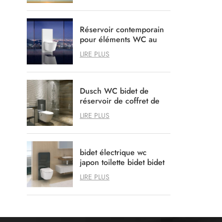
Réservoir contemporain
pour éléments WC au
design soigné et
LIRE PLUS
ordonné
Dusch WC bidet de
réservoir de coffret de
bidet de douche
LIRE PLUS
intelligent
bidet électrique wc
japon toilette bidet bidet
à LED
LIRE PLUS