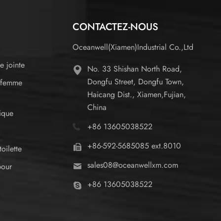
CONTACTEZ-NOUS
Oceanwell(Xiamen)Industrial Co.,Ltd
e jointe
No. 33 Shishan North Road,
Dongfu Street, Dongfu Town,
 femme
Haicang Dist., Xiamen,Fujian,
China
ique
+86 13605038522
+86-592-5685085 ext.8010
oilette
sales08@oceanwellxm.com
pour
+86 13605038522