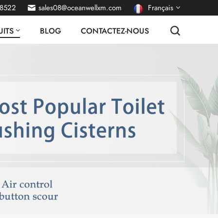
38522
sales08@oceanwellxm.com
Français
ITS
BLOG
CONTACTEZ-NOUS
English
Deutsch
русский
italiano
español
português
Nederlands
العربية