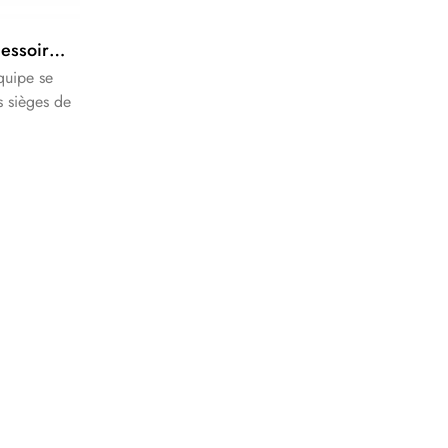
Non électrique bidet accessoire de toilette pulvérisateur d'eau froide buse
quipe se
s sièges de
ans Nous
lus haute
nos précieux