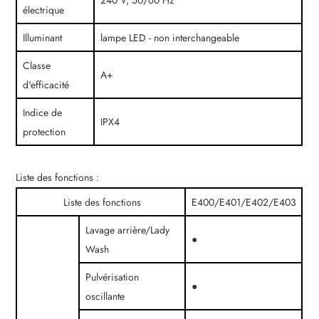
240 V, 50/60 Hz
électrique
Illuminant
lampe LED - non interchangeable
Classe
A+
d'efficacité
Indice de
IPX4
protection
Liste des fonctions :
Liste des fonctions
E400/E401/E402/E403
Lavage arrière/Lady
●
Wash
Pulvérisation
●
oscillante