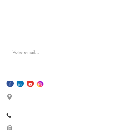
Pour obtenir des renseignements sur nos produits ou
nos tarifs, veuillez nous laisser à nous et nous serons en
contact dans les 24 heures.
SOUMETTRE
No. 33 Shishan North Road, Dongfu Street, Dongfu
Town, Haicang Dist., Xiamen,Fujian, China
+86 13605038522
+86-592-5685085 ext.8010