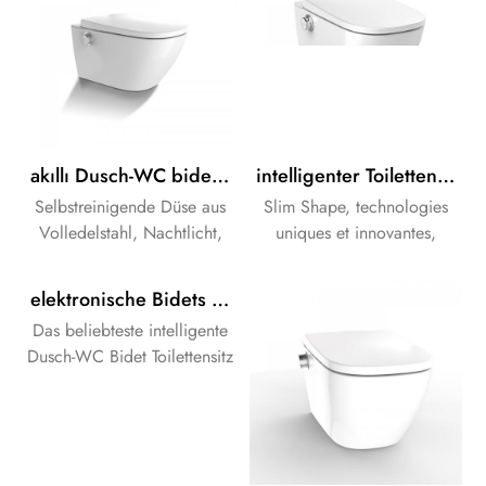
akıllı Dusch-WC bide Toilettensitz Elektronischer akıllı bide Toilettensitz
intelligenter Toilettensitz Bidet-Toilettensitz Elektrischer intelligenter Toilettensitzbezug
Selbstreinigende Düse aus
Slim Shape, technologies
Volledelstahl, Nachtlicht,
uniques et innovantes,
Desodorierung.
qualité stable.
elektronische Bidets Toilettensitzbezug fortschrittliches elektronisches Bidet WC-Sitz Smart-Bidet WC-Sitz
Das beliebteste intelligente
Dusch-WC Bidet Toilettensitz
.Top Qualität, Pefect
Erfahrung!