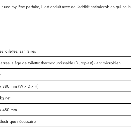
Pour une hygiène parfaite, il est enduit avec de l'additif antimicrobien qui
es toilettes: sanitaires
rrée, siège de toilette: thermodurcissable (Duroplast) - antimicrobien
r
x 380 mm (W x D x H)
kg net
 x 480 mm
lectrique nécessaire