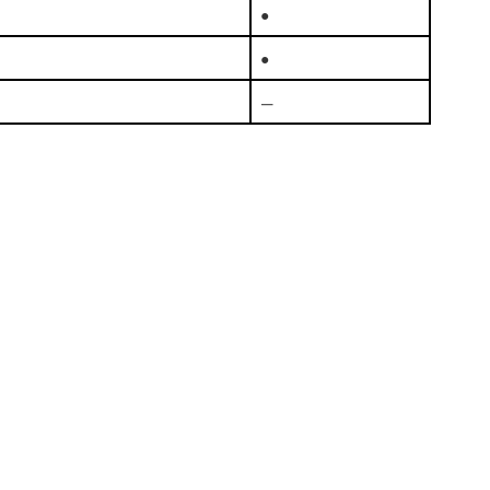
●
●
—