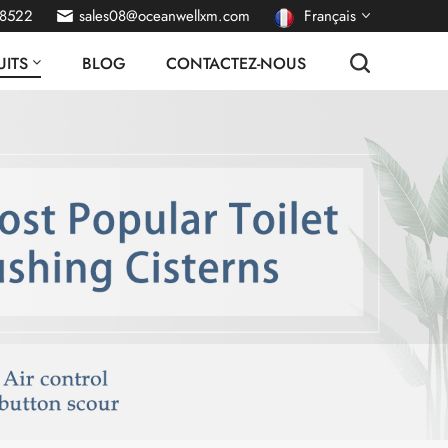
38522
sales08@oceanwellxm.com
Français
ITS
BLOG
CONTACTEZ-NOUS
English
Deutsch
русский
italiano
español
português
Nederlands
العربية