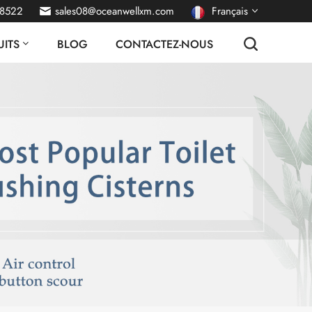
38522
sales08@oceanwellxm.com
Français
ITS
BLOG
CONTACTEZ-NOUS
English
Deutsch
русский
italiano
español
português
Nederlands
العربية