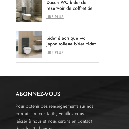
Dusch WC bidet de
réservoir de coffret de
bidet de douche
LIRE PLUS
intelligent
bidet électrique wc
japon toilette bidet bidet
à LED
LIRE PLUS
ABONNEZ-VOUS
Pour obtenir des renseignements sur nos
produits ou nos tarifs, veuillez nous
laisser à nous et nous serons en contact
dans les 24 heures.