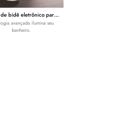
assento de bidê eletrônico para idosos
logia avançada ilumina seu
banheiro.