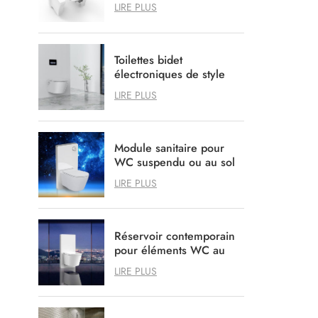
Agedcare Handicapées
LIRE PLUS
des soins de santé
Toilettes bidet
électroniques de style
allemand avec système
LIRE PLUS
de chasse d'eau
encastré en option
Module sanitaire pour
WC suspendu ou au sol
LIRE PLUS
Réservoir contemporain
pour éléments WC au
design soigné et
LIRE PLUS
ordonné