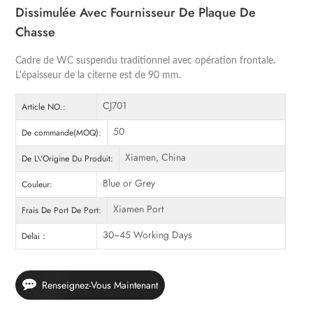
Dissimulée Avec Fournisseur De Plaque De
Chasse
Cadre de WC suspendu traditionnel avec opération frontale.
L'épaisseur de la citerne est de 90 mm.
CJ701
Article NO.:
50
De commande(MOQ):
Xiamen, China
De L\'Origine Du Produit:
Blue or Grey
Couleur:
Xiamen Port
Frais De Port De Port:
30~45 Working Days
Delai：
Renseignez-Vous Maintenant