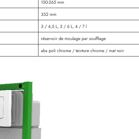
150-265 mm
352 mm
3 / 4,5 L, 3 / 6 L, 4 / 7 l
réservoir de moulage par soufflage
abs poli chrome / teinture chrome / mat noir