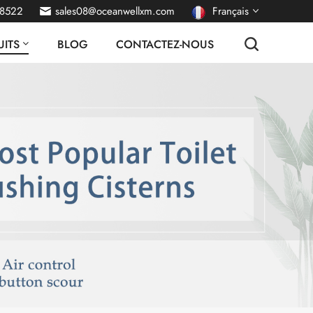
38522
sales08@oceanwellxm.com
Français
ITS
BLOG
CONTACTEZ-NOUS
English
Deutsch
русский
italiano
español
português
Nederlands
العربية