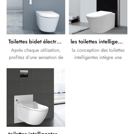
performances inégalés.
Toilettes bidet électroniques blanches de luxe, design sans bride
les toilettes intelligentes combinent les meilleures caractéristiques des toilettes traditionnelles en céramique de haute qualité avec les innovations des toilettes avancées modernes
Après chaque utilisation,
la conception des toilettes
profitez d'une sensation de
intelligentes intègre une
fraîcheur agréable et
fonctionnalité de bidet
durable. Ce procédé est
intégrée. maintenir des
également plus efficace et
toilettes propres n'a jamais
plus sain que l'utilisation de
été aussi facile avec une
papier toilette.
gamme de fonctions de
nettoyage intelligentes à
portée de main.
toilettes intelligentes tout-en-un haut de gamme