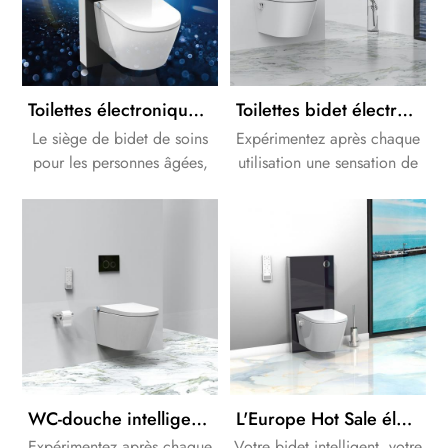
Toilettes électroniques de bidet de douche d'OEM/ODM avec la citerne en verre noire d'armoire
Toilettes bidet électroniques de style allemand avec système de chasse d'eau encastré en option
Le siège de bidet de soins
Expérimentez après chaque
pour les personnes âgées,
utilisation une sensation de
les femmes et même les
fraîcheur fraîche et
personnes handicapées.
agréable. Ce procédé est
également plus efficace et
plus sain que le nettoyage
avec du papier toilette.
WC-douche intelligent avec réservoir pneumatique encastré
L'Europe Hot Sale électronique Bide douche toilettes avec armoire citerne
Expérimentez après chaque
Votre bidet intelligent, votre