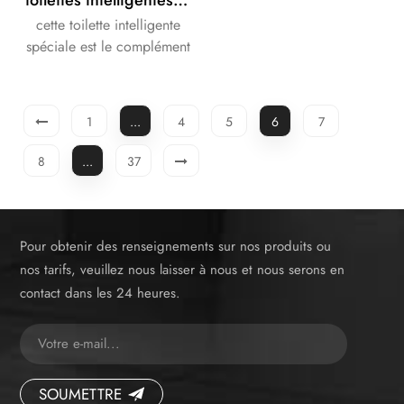
cette toilette intelligente
spéciale est le complément
parfait à votre maison
intelligente.
1
...
4
5
6
7
8
...
37
Pour obtenir des renseignements sur nos produits ou
nos tarifs, veuillez nous laisser à nous et nous serons en
contact dans les 24 heures.
SOUMETTRE