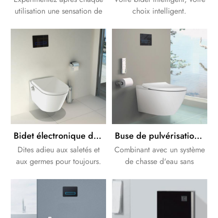
utilisation une sensation de
choix intelligent.
fraîcheur fraîche et
agréable. Ce procédé est
également plus efficace et
plus sain que le nettoyage
avec du papier toilette.
Bidet électronique de douche intelligent de bidet électronique de bâti de mur d'OEM/ODM
Buse de pulvérisation entièrement autonettoyante laveuse à pulvérisation personnelle intégrée smart tolet
Dites adieu aux saletés et
Combinant avec un système
aux germes pour toujours.
de chasse d'eau sans
Sûr et hygiénique.
contact, les toilettes
intelligentes ultimes offrent
une technologie de pointe
pour un confort et des