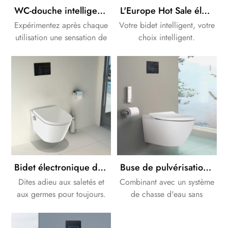
WC-douche intelligent avec réservoir pneumatique encastré
L'Europe Hot Sale électronique Bide douche toilettes avec armoire citerne
Expérimentez après chaque
Votre bidet intelligent, votre
utilisation une sensation de
choix intelligent.
fraîcheur fraîche et
agréable. Ce procédé est
également plus efficace et
plus sain que le nettoyage
avec du papier toilette.
Bidet électronique de douche intelligent de bidet électronique de bâti de mur d'OEM/ODM
Buse de pulvérisation entièrement autonettoyante laveuse à pulvérisation personnelle intégrée smart tolet
Dites adieu aux saletés et
Combinant avec un système
aux germes pour toujours.
de chasse d'eau sans
Sûr et hygiénique.
contact, les toilettes
intelligentes ultimes offrent