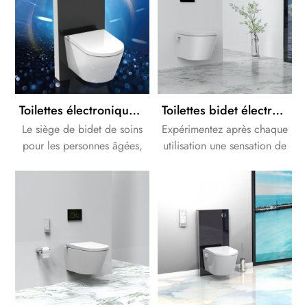
offrant l'expérience de
terme avec les grandes
lavage et de séchage la
marques de bidets du
plus confortable à votre
monde entier.
zone intime.
Toilettes électroniques de bidet de douche d'OEM/ODM avec la citerne en verre noire d'armoire
Toilettes bidet électroniques de style allemand avec système de chasse d'eau encastré en option
Le siège de bidet de soins
Expérimentez après chaque
pour les personnes âgées,
utilisation une sensation de
les femmes et même les
fraîcheur fraîche et
personnes handicapées.
agréable. Ce procédé est
également plus efficace et
plus sain que le nettoyage
avec du papier toilette.