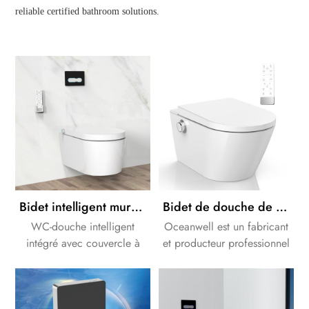
reliable certified bathroom solutions.
Bidet intelligent mural intégré Air Gap
Bidet de douche de toilette intelligent électronique avec réservoir d'armoire pneumatique en verre blanc
WC-douche intelligent
Oceanwell est un fabricant
intégré avec couvercle à
et producteur professionnel
l'urée, siège chauffant en
de bidets de douche en
PP. Combine la céramique
Chine.Nous sommes fiers de
traditionnelle et le bidet,
notre coopération à long