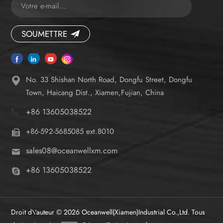
SOUMETTRE
No. 33 Shishan North Road, Dongfu Street, Dongfu
Town, Haicang Dist., Xiamen,Fujian, China
+86 13605038522
+86-592-5685085 ext.8010
sales08@oceanwellxm.com
+86 13605038522
Droit d\'auteur © 2026 Oceanwell(Xiamen)Industrial Co.,Ltd. Tous