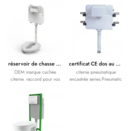
commandes de marque sont
acceptables.
réservoir de chasse dissimulé mince mécanique dans le réservoir mural
certificat CE dos au mur réservoir de chasse dissimulé
OEM marque cachée
citerne pneumatique
citerne. raccord pour vos
encastrée series.Pneumatic
toilettes et bidet.
Le système vous offre une
sensation de pression