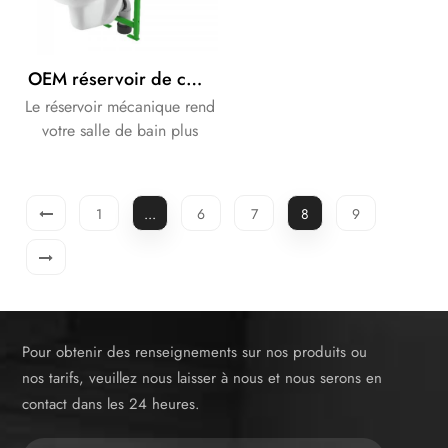
OEM réservoir de chasse dissimulé mince mécanique de marque
Le réservoir mécanique rend
votre salle de bain plus
intelligente et plus soignée.
1
...
6
7
8
9
Pour obtenir des renseignements sur nos produits ou
nos tarifs, veuillez nous laisser à nous et nous serons en
contact dans les 24 heures.