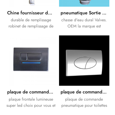
Chine fournisseur de durable de remplissage robinet de remplissage de la citerne
pneumatique Sortie / Flush valve pour toilettes chasse d'eau citerne pour salle de bains
durable de remplissage
chasse d'eau dural Valves.
robinet de remplissage de
OEM la marque est
la citerne.
acceptable.
plaque de commande en acier inoxydable à bouton-poussoir double chasse pour toilettes citerne dissimulée
plaque de commande pneumatique pour toilettes sanitaires citerne dissimulée
plaque frontale lumineuse
plaque de commande
super led choix pour vous et
pneumatique pour toilettes
famille.
caché Citerne. OEM les